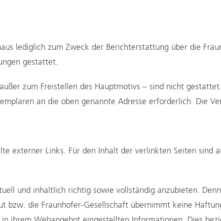
aus lediglich zum Zweck der Berichterstattung über die Fraun
ngen gestattet.
ußer zum Freistellen des Hauptmotivs – sind nicht gestattet.
mplaren an die oben genannte Adresse erforderlich. Die Ver
e externer Links. Für den Inhalt der verlinkten Seiten sind a
ll und inhaltlich richtig sowie vollständig anzubieten. Denn
tut bzw. die Fraunhofer-Gesellschaft übernimmt keine Haftung 
er in ihrem Webangebot eingestellten Informationen. Dies bezi